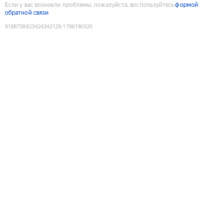
Если у вас возникли проблемы, пожалуйста, воспользуйтесь
формой
обратной связи
9188738823424342129
:
1786190320