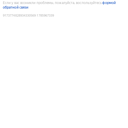
Если у вас возникли проблемы, пожалуйста, воспользуйтесь
формой
обратной связи
9173774828934330569
:
1785967339