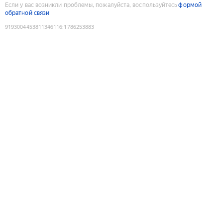
Если у вас возникли проблемы, пожалуйста, воспользуйтесь
формой
обратной связи
9193004453811346116
:
1786253883