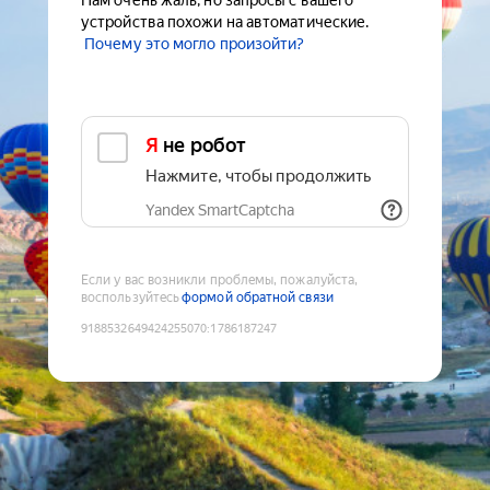
Нам очень жаль, но запросы с вашего
устройства похожи на автоматические.
Почему это могло произойти?
Я не робот
Нажмите, чтобы продолжить
Yandex SmartCaptcha
Если у вас возникли проблемы, пожалуйста,
воспользуйтесь
формой обратной связи
9188532649424255070
:
1786187247