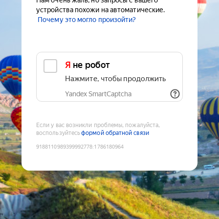
Нам очень жаль, но запросы с вашего
устройства похожи на автоматические.
Почему это могло произойти?
Я не робот
Нажмите, чтобы продолжить
Yandex SmartCaptcha
Если у вас возникли проблемы, пожалуйста,
воспользуйтесь
формой обратной связи
9188110989399992778
:
1786180964