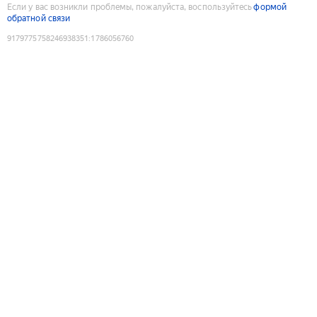
Если у вас возникли проблемы, пожалуйста, воспользуйтесь
формой
обратной связи
9179775758246938351
:
1786056760