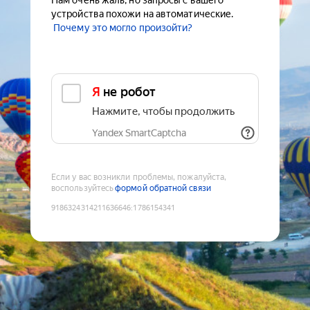
Нам очень жаль, но запросы с вашего
устройства похожи на автоматические.
Почему это могло произойти?
Я не робот
Нажмите, чтобы продолжить
Yandex SmartCaptcha
Если у вас возникли проблемы, пожалуйста,
воспользуйтесь
формой обратной связи
9186324314211636646
:
1786154341