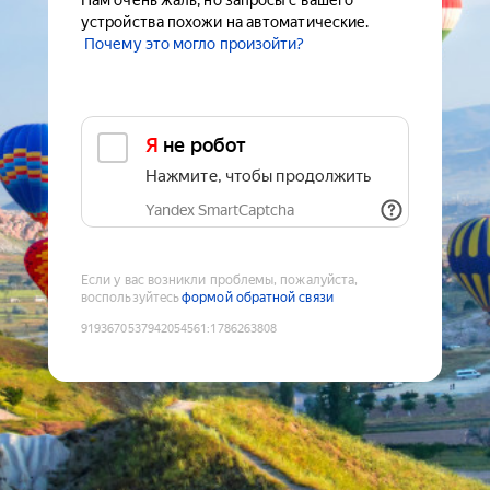
Нам очень жаль, но запросы с вашего
устройства похожи на автоматические.
Почему это могло произойти?
Я не робот
Нажмите, чтобы продолжить
Yandex SmartCaptcha
Если у вас возникли проблемы, пожалуйста,
воспользуйтесь
формой обратной связи
9193670537942054561
:
1786263808