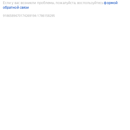
Если у вас возникли проблемы, пожалуйста, воспользуйтесь
формой
обратной связи
9186589670174269194
:
1786158295