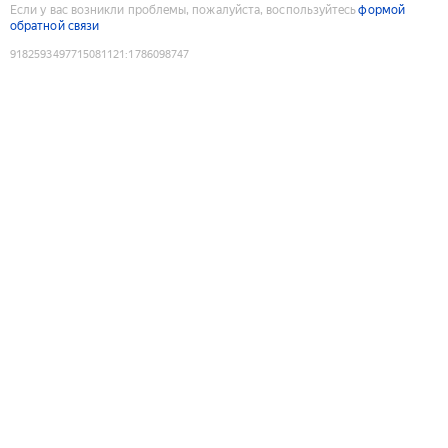
Если у вас возникли проблемы, пожалуйста, воспользуйтесь
формой
обратной связи
9182593497715081121
:
1786098747