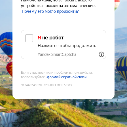
Нам очень жаль, но запросы с вашего
устройства похожи на автоматические.
Почему это могло произойти?
Я не робот
Нажмите, чтобы продолжить
Yandex SmartCaptcha
Если у вас возникли проблемы, пожалуйста,
воспользуйтесь
формой обратной связи
9174482416205728500
:
1785977883