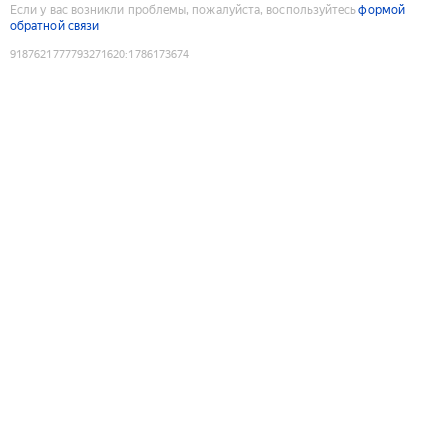
Если у вас возникли проблемы, пожалуйста, воспользуйтесь
формой
обратной связи
9187621777793271620
:
1786173674