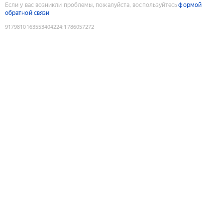
Если у вас возникли проблемы, пожалуйста, воспользуйтесь
формой
обратной связи
9179810163553404224
:
1786057272