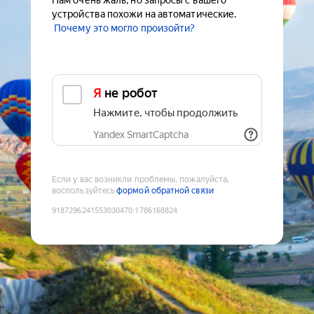
Нам очень жаль, но запросы с вашего
устройства похожи на автоматические.
Почему это могло произойти?
Я не робот
Нажмите, чтобы продолжить
Yandex SmartCaptcha
Если у вас возникли проблемы, пожалуйста,
воспользуйтесь
формой обратной связи
9187296241553030470
:
1786168824