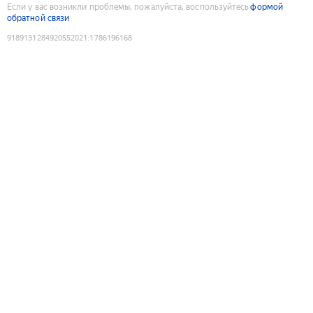
Если у вас возникли проблемы, пожалуйста, воспользуйтесь
формой
обратной связи
9189131284920552021
:
1786196168