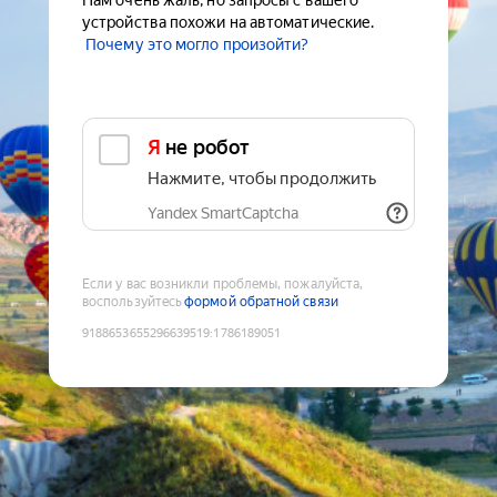
Нам очень жаль, но запросы с вашего
устройства похожи на автоматические.
Почему это могло произойти?
Я не робот
Нажмите, чтобы продолжить
Yandex SmartCaptcha
Если у вас возникли проблемы, пожалуйста,
воспользуйтесь
формой обратной связи
9188653655296639519
:
1786189051