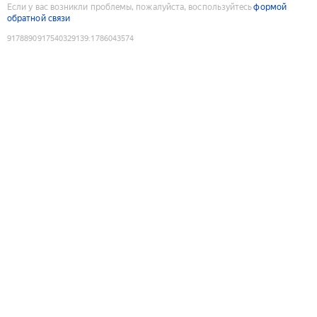
Если у вас возникли проблемы, пожалуйста, воспользуйтесь
формой
обратной связи
9178890917540329139
:
1786043574