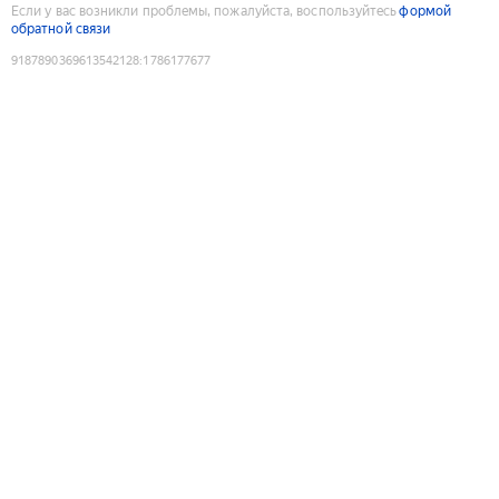
Если у вас возникли проблемы, пожалуйста, воспользуйтесь
формой
обратной связи
9187890369613542128
:
1786177677