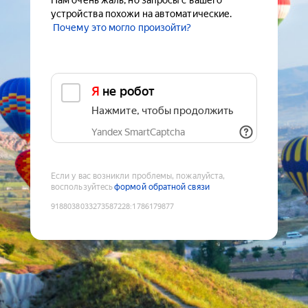
Нам очень жаль, но запросы с вашего
устройства похожи на автоматические.
Почему это могло произойти?
Я не робот
Нажмите, чтобы продолжить
Yandex SmartCaptcha
Если у вас возникли проблемы, пожалуйста,
воспользуйтесь
формой обратной связи
9188038033273587228
:
1786179877