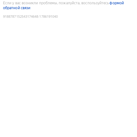
Если у вас возникли проблемы, пожалуйста, воспользуйтесь
формой
обратной связи
9188787152543174648
:
1786191040