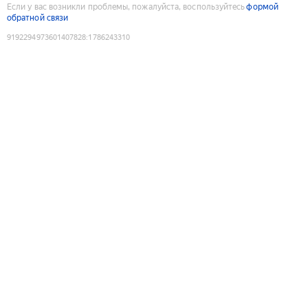
Если у вас возникли проблемы, пожалуйста, воспользуйтесь
формой
обратной связи
9192294973601407828
:
1786243310