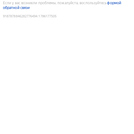
Если у вас возникли проблемы, пожалуйста, воспользуйтесь
формой
обратной связи
9187878846282776494
:
1786177505