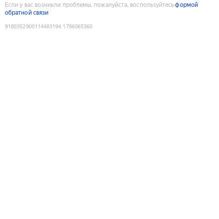
Если у вас возникли проблемы, пожалуйста, воспользуйтесь
формой
обратной связи
9180352900114483194
:
1786065360