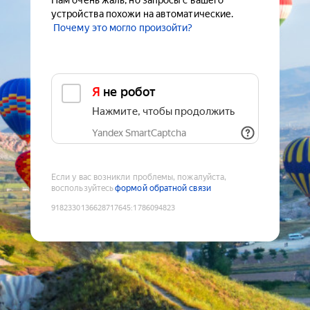
Нам очень жаль, но запросы с вашего
устройства похожи на автоматические.
Почему это могло произойти?
Я не робот
Нажмите, чтобы продолжить
Yandex SmartCaptcha
Если у вас возникли проблемы, пожалуйста,
воспользуйтесь
формой обратной связи
9182330136628717645
:
1786094823