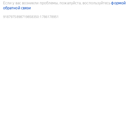
Если у вас возникли проблемы, пожалуйста, воспользуйтесь
формой
обратной связи
9187975898719858350
:
1786178951