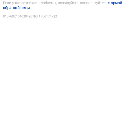
Если у вас возникли проблемы, пожалуйста, воспользуйтесь
формой
обратной связи
9187692101039498163
:
1786174722