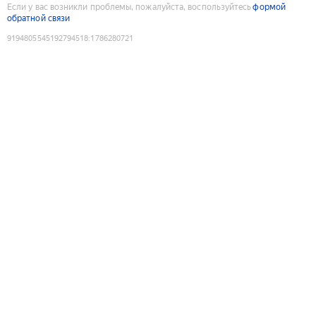
Если у вас возникли проблемы, пожалуйста, воспользуйтесь
формой
обратной связи
9194805545192794518
:
1786280721