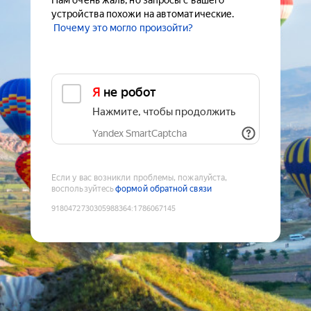
Нам очень жаль, но запросы с вашего
устройства похожи на автоматические.
Почему это могло произойти?
Я не робот
Нажмите, чтобы продолжить
Yandex SmartCaptcha
Если у вас возникли проблемы, пожалуйста,
воспользуйтесь
формой обратной связи
9180472730305988364
:
1786067145