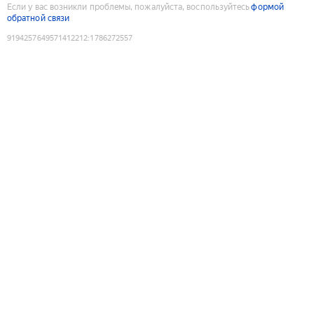
Если у вас возникли проблемы, пожалуйста, воспользуйтесь
формой
обратной связи
9194257649571412212
:
1786272557