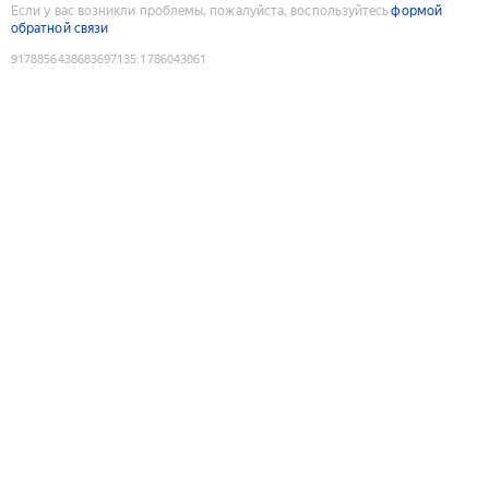
Если у вас возникли проблемы, пожалуйста, воспользуйтесь
формой
обратной связи
9178856438683697135
:
1786043061