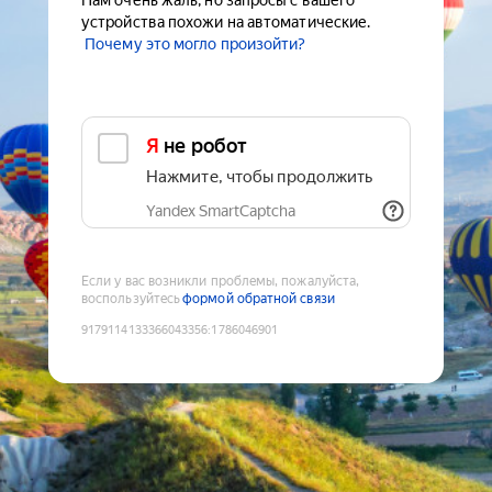
Нам очень жаль, но запросы с вашего
устройства похожи на автоматические.
Почему это могло произойти?
Я не робот
Нажмите, чтобы продолжить
Yandex SmartCaptcha
Если у вас возникли проблемы, пожалуйста,
воспользуйтесь
формой обратной связи
9179114133366043356
:
1786046901