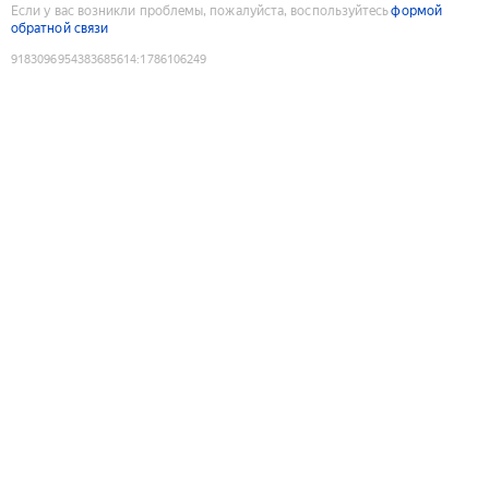
Если у вас возникли проблемы, пожалуйста, воспользуйтесь
формой
обратной связи
9183096954383685614
:
1786106249