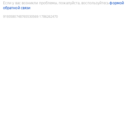
Если у вас возникли проблемы, пожалуйста, воспользуйтесь
формой
обратной связи
9193580748765530569
:
1786262470