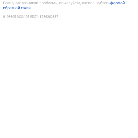
Если у вас возникли проблемы, пожалуйста, воспользуйтесь
формой
обратной связи
9193605403219515374
:
1786262837