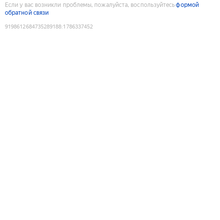
Если у вас возникли проблемы, пожалуйста, воспользуйтесь
формой
обратной связи
9198612684735289188
:
1786337452