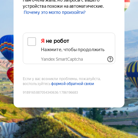
Нам очень жаль, но запросы с вашего
устройства похожи на автоматические.
Почему это могло произойти?
Я не робот
Нажмите, чтобы продолжить
Yandex SmartCaptcha
Если у вас возникли проблемы, пожалуйста,
воспользуйтесь
формой обратной связи
9189165887054340636
:
1786196683