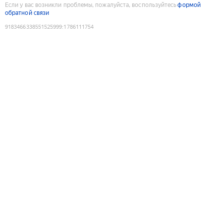
Если у вас возникли проблемы, пожалуйста, воспользуйтесь
формой
обратной связи
9183466338551525999
:
1786111754