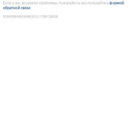
Если у вас возникли проблемы, пожалуйста, воспользуйтесь
формой
обратной связи
9184599448164963012
:
1786128638