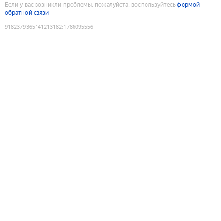
Если у вас возникли проблемы, пожалуйста, воспользуйтесь
формой
обратной связи
9182379365141213182
:
1786095556