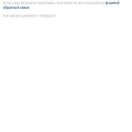
Если у вас возникли проблемы, пожалуйста, воспользуйтесь
формой
обратной связи
9181486451639080615
:
1786082251