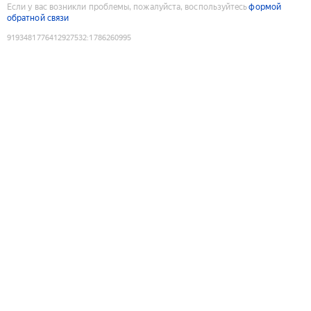
Если у вас возникли проблемы, пожалуйста, воспользуйтесь
формой
обратной связи
9193481776412927532
:
1786260995