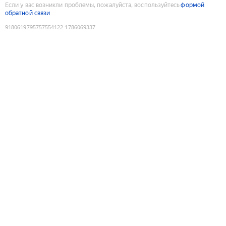
Если у вас возникли проблемы, пожалуйста, воспользуйтесь
формой
обратной связи
9180619795757554122
:
1786069337