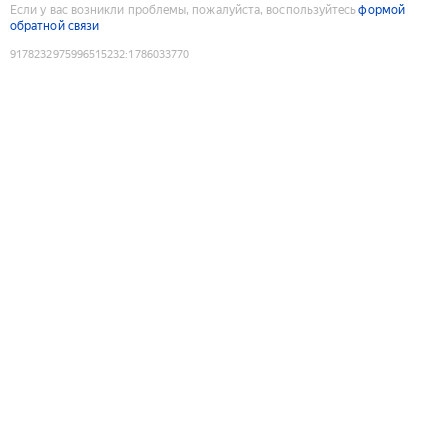
Если у вас возникли проблемы, пожалуйста, воспользуйтесь
формой
обратной связи
9178232975996515232
:
1786033770