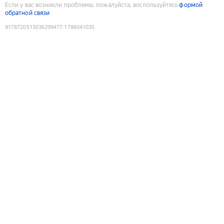
Если у вас возникли проблемы, пожалуйста, воспользуйтесь
формой
обратной связи
9178720513036299477
:
1786041035