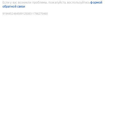
Если у вас возникли проблемы, пожалуйста, воспользуйтесь
формой
обратной связи
9194452464589125083
:
1786275460