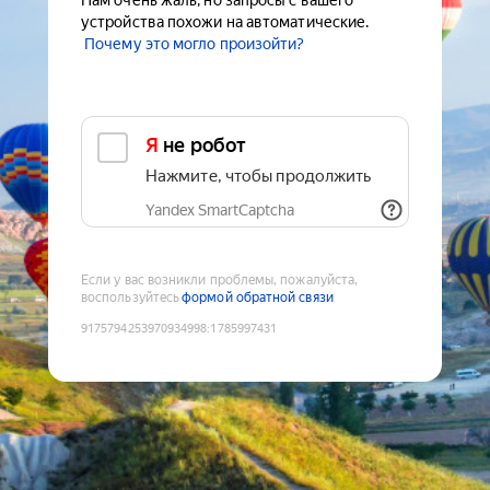
Нам очень жаль, но запросы с вашего
устройства похожи на автоматические.
Почему это могло произойти?
Я не робот
Нажмите, чтобы продолжить
Yandex SmartCaptcha
Если у вас возникли проблемы, пожалуйста,
воспользуйтесь
формой обратной связи
9175794253970934998
:
1785997431