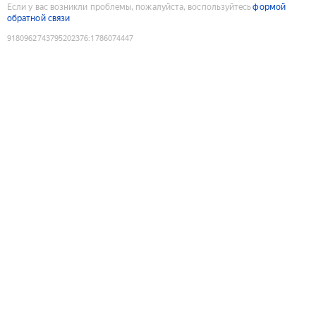
Если у вас возникли проблемы, пожалуйста, воспользуйтесь
формой
обратной связи
9180962743795202376
:
1786074447