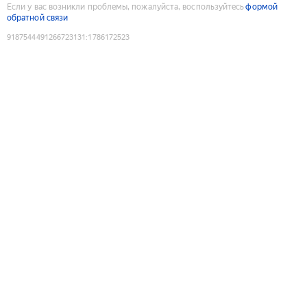
Если у вас возникли проблемы, пожалуйста, воспользуйтесь
формой
обратной связи
9187544491266723131
:
1786172523