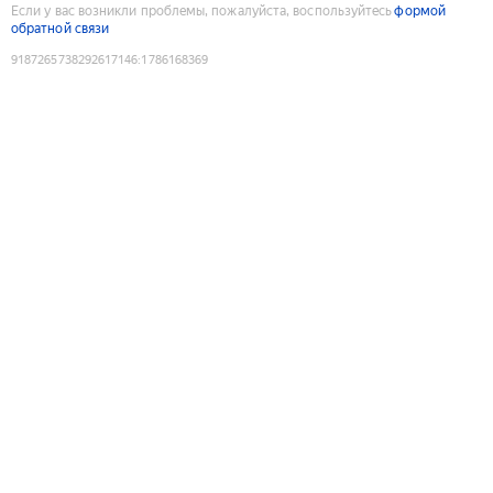
Если у вас возникли проблемы, пожалуйста, воспользуйтесь
формой
обратной связи
9187265738292617146
:
1786168369