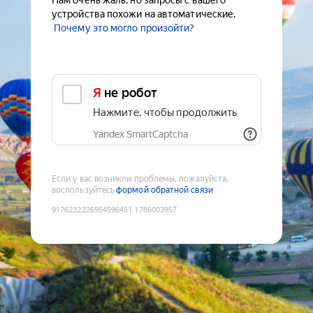
Нам очень жаль, но запросы с вашего
устройства похожи на автоматические.
Почему это могло произойти?
Я не робот
Нажмите, чтобы продолжить
Yandex SmartCaptcha
Если у вас возникли проблемы, пожалуйста,
воспользуйтесь
формой обратной связи
9176232226954596451
:
1786003957